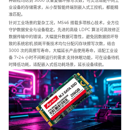
种颗粒均达到 3000 次重复循环擦写次数，可灵活适配不同工
业设备的存储需求，从小型智能终端到嵌入式工控机，都能精
准匹配。
针对工业场景的复杂工况，MS46 搭载多项核心技术，全方位
守护数据安全与设备稳定。先进的高级 LDPC 算法可高效修正
数据传输中的错误，大幅提升数据可靠性，避免因数据损坏导
致的系统宕机;损耗平衡技术均匀分配闪存块擦写次数，结合
3000 次的高擦写寿命，大幅延长产品使用寿命，适配工业设
备 7×24 小时不间断运行的需求;支持休眠功能，可在设备待机
时降低功耗，适配嵌入式低功耗场景，延长设备续航。