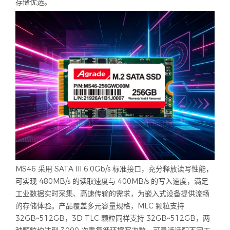
存储优选。
MS46 采用 SATA III 6.0Gb/s 标准接口，充分释放读写性能，
可实现 480MB/s 的读取速度与 400MB/s 的写入速度，满足
工业数据实时采集、高速传输的需求，为嵌入式设备提供流畅
的存储体验。产品覆盖多元容量规格，MLC 颗粒支持
32GB~512GB，3D TLC 颗粒同样支持 32GB~512GB，两