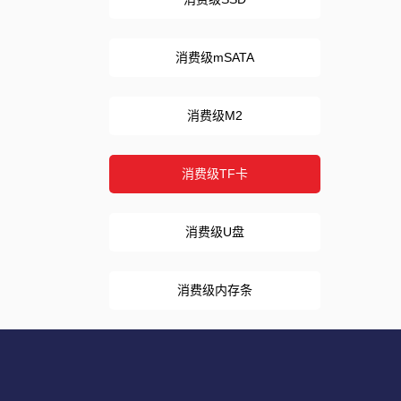
消费级mSATA
消费级M2
消费级TF卡
消费级U盘
消费级内存条