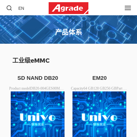
EN
产品体系
工业级eMMC
SD NAND DB20
EM20
Product modelDB20-004GES00MDB20-008GES00MCapacity4GB8GBActual Size3600MB7280MBSequential R/W(Note1)19.5/18 MB/S19.5/18 MB/SPackage6.20*8.00 (mm)6.20*8.00 (mm)
Capacity64 GB128 GB256 GBPart NumberEM20-064GWS00TEM20-128GWS00TEM20-256GWS00TUser Capacity59648MB119280MB238560MBPackage Size11.5x13.0x1.0 (mm)11.5x13.0x1.0 (mm)11.5x13.0x1.0 (mm)Package Type153 FBGA153 FBGA153 FBGA