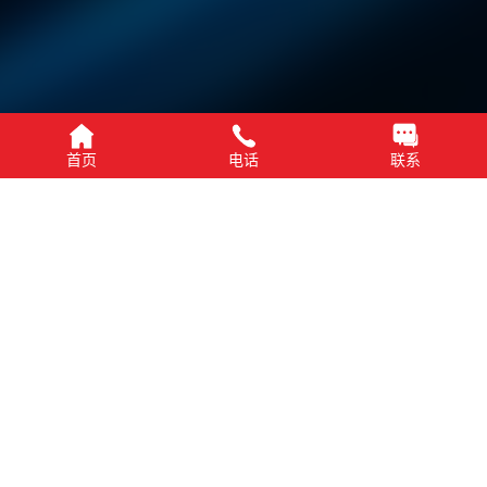
首页
电话
联系
*产品规范
*支持 S.M.A.R.T 功能
*重复循环檫写次数：TLC(3000)*SATAIII 6.0Gb/S 标准
*损耗平衡功能(Wear Leveling)和错误检查纠正技术(ECC)