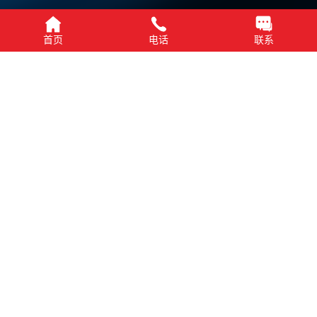
首页
电话
联系
型号：
SD NAND NS20-004GCS00M
SD NAND NS20-008GCS00M
详细介绍
下载 PDF
视频介绍