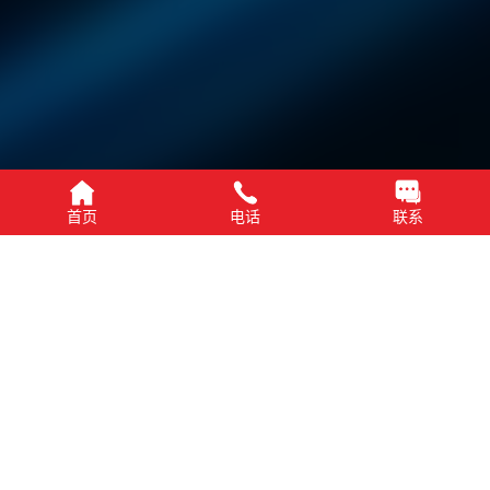
首页
电话
联系
* 断电保护功能
* 重复循环檫写次数：3D TLC(3000) MLC(3000)
* SATAIII 6.0Gb/S 标准
* 外部缓存DRAM
* 先进的损耗平衡功能(Wear leveling)和错误检查纠正技术
(ECC)
* 智能銷毀功能